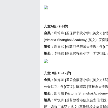
儿童A组 (7-9岁)
金奖
：邱培峰 [圣保罗书院小学] (英文); 曾思
[Victoria Shanghai Academy](英文
银奖
：谢日熙 [佐敦谷圣若瑟天主教小学](
铜奖
：李晞雒 [保良局锦泰小学 ] (广东话);
儿童B组(10-12岁)
金奖
：陈海萤 [圣公会蒙恩小学] (英文); 邓孞
公会仁立小学](英文); 陈靖宏 [荔枝角天主教
银奖
：郑可翘 [Victoria Shanghai Academ
铜奖
：邓悦月 [基督教香港信义会宏信书院](
娣)书院](广东话); 洛文 [葛量洪校友会黄埔