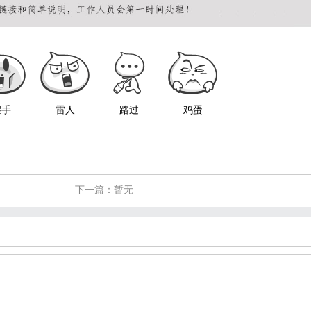
握手
雷人
路过
鸡蛋
下一篇：暂无