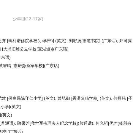
少年组(13-17岁)
齐 [玛利诺修院学校(小学部)] (英文); 刘籽扬[播道书院] (广东话); 郑可隽
); 罗奕瑧 [大埔旧墟公立学校(宝湖道)](广东话)
广东话)
 黃睿晴 [嘉诺撒圣家学校](广东话)
建 [保良局陈守仁小学] (英文); 曾弘御 [香港复临学校] (英文); 何振玮 [圣
小学](英文)
y](英文)
普通话); 陳采芝[救世军韦理夫人纪念学校](普通话); 何允祈[优才(杨殷有
学校](广东话)