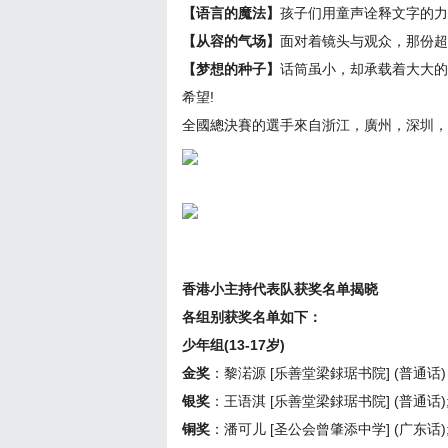
【语言的魔法】
孩子们用童声诠释文字的力
【从容的气场】
面对着镜头与观众，那份超
【梦想的种子】
话筒虽小，却承载着大大的
希望!
全國總決賽的選手來自浙江，廣州，深圳，
香港小主持代表队获奖名单揭晓
各组别获奖名单如下：
少年组(13-17岁)
金奖
：黎渃源 [乐善堂梁銶琚书院] (普通话)
银奖
：王语淇 [乐善堂梁銶琚书院] (普通话);
铜奖
：潘可儿 [圣公会曾肇添中学] (广东话)