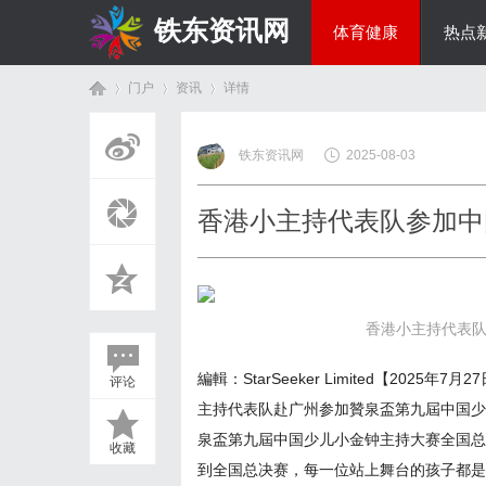
铁东资讯网
体育健康
热点
门户
资讯
详情
教育科研
铁东资讯网
2025-08-03
首
›
›
›
香港小主持代表队参加中
香港小主持代表队
編輯：StarSeeker Limited【20
评论
页
主持代表队赴广州参加贊泉盃第九屆中国少
泉盃第九屆中国少儿小金钟主持大赛全国总
收藏
到全国总决赛，每一位站上舞台的孩子都是赢