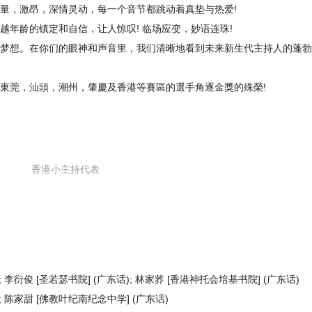
量，激昂，深情灵动，每一个音节都跳动着真垫与热爱!
越年龄的镇定和自信，让人惊叹! 临场应变，妙语连珠!
梦想。在你们的眼神和声音里，我们清晰地看到未来新生代主持人的蓬勃
東莞，汕頭，潮州，肇慶及香港等賽區的選手角逐金獎的殊榮!
香港小主持代表
 李衍俊 [圣若瑟书院] (广东话); 林家荞 [香港神托会培基书院] (广东话)
; 陈家甜 [佛教叶纪南纪念中学] (广东话)