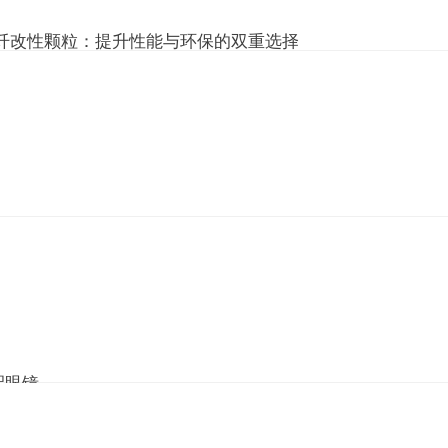
0%玻纤改性颗粒：提升性能与环保的双重选择
2026-08-04
445
10
，塑料的应用日益广泛，尤其是在汽车、电子、建筑及家电等行业。为了提高
求新型的改性材料，其中330GL30H30%玻纤改性颗粒因其优越的特性而备受
这种颗粒的组成、性能、应用领域及其环保特性，帮助您更好地了解这一优质
0H30%玻纤改性颗粒？330GL30H30%玻纤改性颗...
：全方位的在线视频体验平台
2026-08-04
445
10
性在线视频平台，凭借丰富的影视资源、快速更新、智能推荐及优质技术支持
品质的观影体验。
配眼镜
2026-08-03
445
10