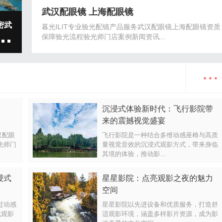
武汉配眼镜 上海配眼镜
业品牌布局的关键策略
2026年哪个轻卡故障少
暮光ILIT专业验光配镜产品服务武汉配眼镜上海配眼镜资质
保障验光流程验光师门店案例新闻资讯...
证的可
...
沉浸式体验新时代：飞行影院带
来的震撼视觉盛宴
汉配眼
飞行影院是一种结合多维动感座椅与高质
光师门
量视觉音效的沉浸式观影方式，带来身临
其境的体验，推动影...
浸式
星星影院：点亮观影之夜的魅力
空间
过动感
星星影院以先进设备和优质服务，打造舒
式观影
适观影环境，涵盖多样影片资源，成为影