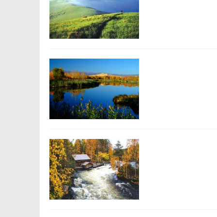
暮光ILIT专业验光
武汉配眼镜上海配眼镜WUH
的写字楼眼镜店直营品
后为基础，全场镜片40%
全方位解析搜搜影
铁东资讯网
搜搜影院以丰富的影视
足多样化影视需求。
武汉配眼镜 上海
铁东资讯网
武汉配眼镜上海配眼镜
门店案例新闻资讯联系WUH
的写字楼眼镜店直营品
后为基础，全场镜片40%