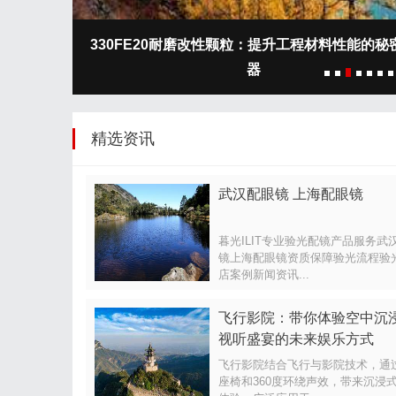
磨改性颗粒：提升工程材料性能的秘密武
购买商标：企
器
精选资讯
武汉配眼镜 上海配眼镜
暮光ILIT专业验光配镜产品服务武
镜上海配眼镜资质保障验光流程验
店案例新闻资讯...
飞行影院：带你体验空中沉
视听盛宴的未来娱乐方式
飞行影院结合飞行与影院技术，通
座椅和360度环绕声效，带来沉浸