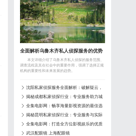
塑
全面解析乌鲁木齐私人侦探服务的优势
材
本文详细介绍了乌鲁木齐私人侦探的服务范围、
与应用
调查流程及其在社会中的重要作用，强调了选择正规
机构的重要性和未来发展的趋势。
沈阳私家侦探服务全面解析：破解疑云，
，
守护真相的专家助力
揭秘成都私家侦探行业：专业服务助力城
市安宁
全集电影网：畅享海量影视资源的最佳选
择
揭秘昆明私家侦探行业：专业服务与实际
案例分析
全集电影网：打造全方位影视娱乐的优质
平台解析
武汉配眼镜 上海配眼镜