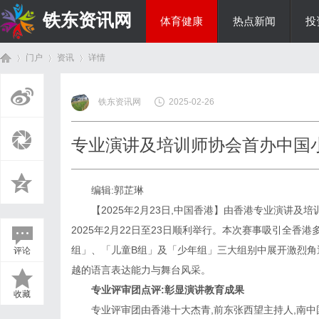
铁东资讯网
体育健康
热点新闻
投
门户
资讯
详情
教育科研
铁东资讯网
2025-02-26
首
›
›
›
专业演讲及培训师协会首办中国
编辑:郭芷琳
【2025年2月23日,中国香港】由香港专业演讲
2025年2月22日至23日顺利举行。本次赛事吸引全香
组」、「儿童B组」及「少年组」三大组别中展开激烈角
评论
页
越的语言表达能力与舞台风采。
专业评审团点评:彰显演讲教育成果
收藏
专业评审团由香港十大杰青,前东张西望主持人,南