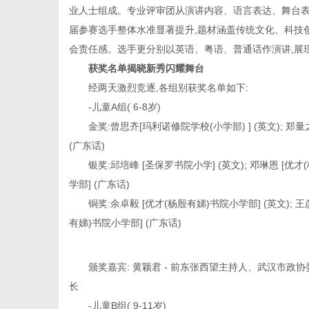
业人士组成。专业评审团从演讲内容、语言表达、舞台表
届参赛选手整体水准显著提升,题材涵盖传统文化、科技
会责任感。选手更分别以英语、粤语、普通话作演讲,展
获奖名单揭晓新秀闪耀舞台
经两天激烈竞逐,各组别获奖名单如下:
-儿童A组( 6-8岁)
金奖:曾思齐[玛利诺修院学校(小学部) ] (英文); 郑量
(广东话)
银奖:邱培峰 [圣保罗书院小学] (英文); 邓琳恩 [优才
学部] (广东话)
铜奖:余卓毅 [优才(杨殷有娣)书院小学部] (英文); 王
有娣)书院小学部] (广东话)
颁奖嘉宾: 黄颖君 - 前东张西望主持人、武汉市
长
-儿童B组( 9-11岁)