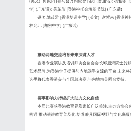
(英文); 何振阳 [赛马会万钧毅智书院] (普通话); 杨雅雯
学] (广东话); 吴芷彤 [香港神托会培基书院] (广东话)
铜奖:陳苡雅 [香港培道中学] (英文); 谢紫来 [香港神
林允儿 [迦密中学] (广东话)
推动两地交流培育未来演讲人才
香港专业演讲及培训师协会创会会长邱启鸿院士於颁
艺术品牌,为香港学子提供与内地选手交流的平台,未来
选手将代表香港参与全国总决赛,与内地精英同台竞技。
赛事影响力持续扩大助力文化自信
本届比赛获香港教育界及家长广泛关注,主办方协会
机遇,推动演讲教育普及化,培养兼具国际视野与文化底